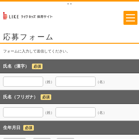
"
"
応募フォーム
フォームに入力して送信してください。
氏名（漢字）
必須
（姓）
（名）
氏名（フリガナ）
必須
（姓）
（名）
生年月日
必須