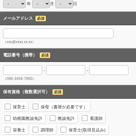
年
月
日
メールアドレス
必須
（xxx@xxxx.xx.xx）
電話番号（携帯）
必須
-
-
（090-3456-7890）
保有資格（複数選択可）
必須
保育士
保母（書替が必要です）
幼稚園教諭免許
教諭免許
看護師
栄養士
調理師
保育士(取得見込み)