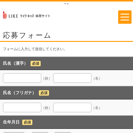
"
"
応募フォーム
フォームに入力して送信してください。
氏名（漢字）
必須
（姓）
（名）
氏名（フリガナ）
必須
（姓）
（名）
生年月日
必須