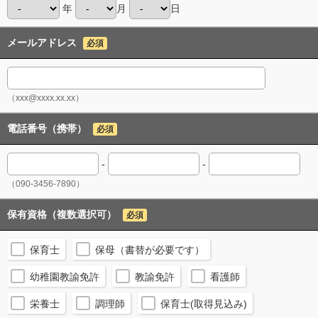
年
月
日
メールアドレス
必須
（xxx@xxxx.xx.xx）
電話番号（携帯）
必須
-
-
（090-3456-7890）
保有資格（複数選択可）
必須
保育士
保母（書替が必要です）
幼稚園教諭免許
教諭免許
看護師
栄養士
調理師
保育士(取得見込み)