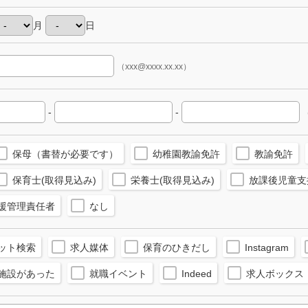
月
日
（xxx@xxxx.xx.xx）
-
-
（
保母（書替が必要です）
幼稚園教諭免許
教諭免許
保育士(取得見込み)
栄養士(取得見込み)
放課後児童支
援管理責任者
なし
ット検索
求人媒体
保育のひきだし
Instagram
施設があった
就職イベント
Indeed
求人ボックス