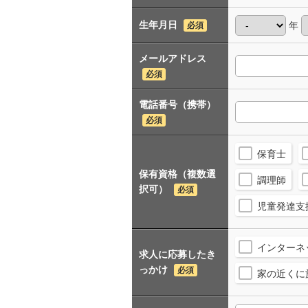
生年月日
年
必須
メールアドレス
必須
電話番号（携帯）
必須
保育士
保有資格（複数選
調理師
択可）
必須
児童発達支
インターネ
求人に応募したき
っかけ
必須
家の近くに