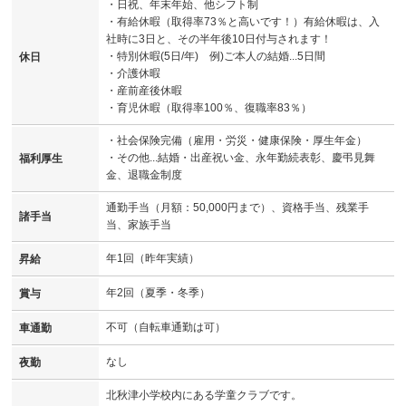
・日祝、年末年始、他シフト制
・有給休暇（取得率73％と高いです！）有給休暇は、入
社時に3日と、その半年後10日付与されます！
・特別休暇(5日/年) 例)ご本人の結婚...5日間
休日
・介護休暇
・産前産後休暇
・育児休暇（取得率100％、復職率83％）
・社会保険完備（雇用・労災・健康保険・厚生年金）
・その他...結婚・出産祝い金、永年勤続表彰、慶弔見舞
福利厚生
金、退職金制度
通勤手当（月額：50,000円まで）、資格手当、残業手
諸手当
当、家族手当
年1回（昨年実績）
昇給
年2回（夏季・冬季）
賞与
不可（自転車通勤は可）
車通勤
なし
夜勤
北秋津小学校内にある学童クラブです。