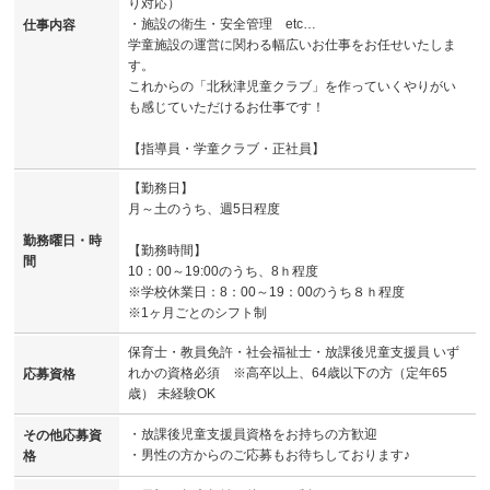
り対応）
・施設の衛生・安全管理 etc…
仕事内容
学童施設の運営に関わる幅広いお仕事をお任せいたしま
す。
これからの「北秋津児童クラブ」を作っていくやりがい
も感じていただけるお仕事です！
【指導員・学童クラブ・正社員】
【勤務日】
月～土のうち、週5日程度
勤務曜日・時
【勤務時間】
間
10：00～19:00のうち、8ｈ程度
※学校休業日：8：00～19：00のうち８ｈ程度
※1ヶ月ごとのシフト制
保育士・教員免許・社会福祉士・放課後児童支援員 いず
れかの資格必須 ※高卒以上、64歳以下の方（定年65
応募資格
歳） 未経験OK
・放課後児童支援員資格をお持ちの方歓迎
その他応募資
・男性の方からのご応募もお待ちしております♪
格