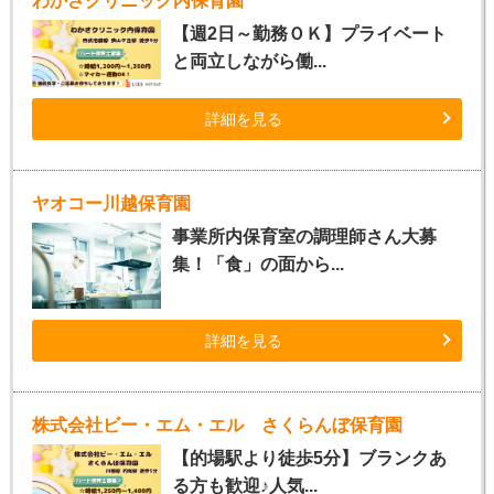
わかさクリニック内保育園
【週2日～勤務ＯＫ】プライベート
と両立しながら働...
詳細を見る
ヤオコー川越保育園
事業所内保育室の調理師さん大募
集！「食」の面から...
詳細を見る
株式会社ビー・エム・エル さくらんぼ保育園
【的場駅より徒歩5分】ブランクあ
る方も歓迎♪人気...