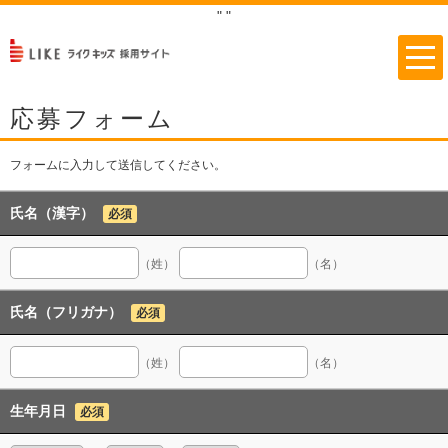
"
"
応募フォーム
フォームに入力して送信してください。
氏名（漢字）
必須
（姓）
（名）
氏名（フリガナ）
必須
（姓）
（名）
生年月日
必須