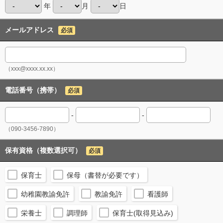
年
月
日
メールアドレス
必須
（xxx@xxxx.xx.xx）
電話番号（携帯）
必須
-
-
（090-3456-7890）
保有資格（複数選択可）
必須
保育士
保母（書替が必要です）
幼稚園教諭免許
教諭免許
看護師
栄養士
調理師
保育士(取得見込み)