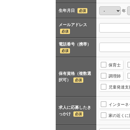
生年月日
年
必須
メールアドレス
必須
電話番号（携帯）
必須
保育士
保有資格（複数選
調理師
択可）
必須
児童発達支
インターネ
求人に応募したき
っかけ
必須
家の近くに