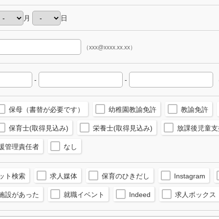
月
日
（xxx@xxxx.xx.xx）
-
-
（
保母（書替が必要です）
幼稚園教諭免許
教諭免許
保育士(取得見込み)
栄養士(取得見込み)
放課後児童支
援管理責任者
なし
ット検索
求人媒体
保育のひきだし
Instagram
施設があった
就職イベント
Indeed
求人ボックス