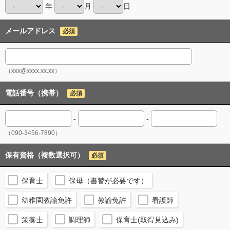
年
月
日
メールアドレス
必須
（xxx@xxxx.xx.xx）
電話番号（携帯）
必須
-
-
（090-3456-7890）
保有資格（複数選択可）
必須
保育士
保母（書替が必要です）
幼稚園教諭免許
教諭免許
看護師
栄養士
調理師
保育士(取得見込み)