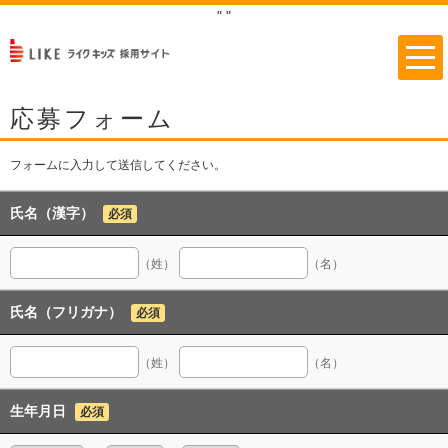
"
"
応募フォーム
フォームに入力して送信してください。
氏名（漢字）
必須
（姓）
（名）
氏名（フリガナ）
必須
（姓）
（名）
生年月日
必須