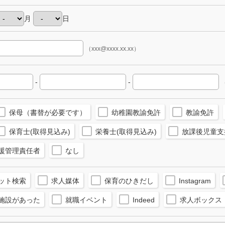
月
日
（xxx@xxxx.xx.xx）
-
-
（
保母（書替が必要です）
幼稚園教諭免許
教諭免許
保育士(取得見込み)
栄養士(取得見込み)
放課後児童支
援管理責任者
なし
ット検索
求人媒体
保育のひきだし
Instagram
施設があった
就職イベント
Indeed
求人ボックス