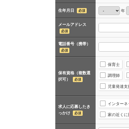
生年月日
年
必須
メールアドレス
必須
電話番号（携帯）
必須
保育士
保有資格（複数選
調理師
択可）
必須
児童発達支
インターネ
求人に応募したき
っかけ
必須
家の近くに