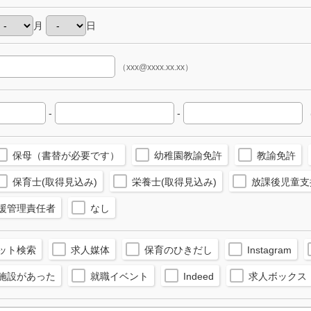
月
日
（xxx@xxxx.xx.xx）
-
-
（
保母（書替が必要です）
幼稚園教諭免許
教諭免許
保育士(取得見込み)
栄養士(取得見込み)
放課後児童支
援管理責任者
なし
ット検索
求人媒体
保育のひきだし
Instagram
施設があった
就職イベント
Indeed
求人ボックス