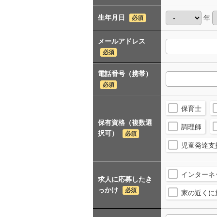
生年月日
年
必須
メールアドレス
必須
電話番号（携帯）
必須
保育士
保有資格（複数選
調理師
択可）
必須
児童発達支
インターネ
求人に応募したき
っかけ
必須
家の近くに