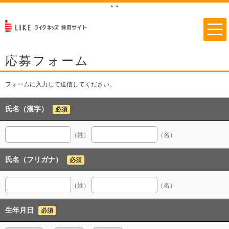
"
"
応募フォーム
フォームに入力して送信してください。
氏名（漢字）
必須
（姓）
（名）
氏名（フリガナ）
必須
（姓）
（名）
生年月日
必須