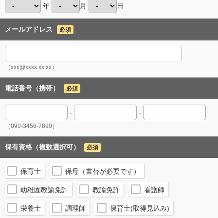
年
月
日
メールアドレス
必須
（xxx@xxxx.xx.xx）
電話番号（携帯）
必須
-
-
（090-3456-7890）
保有資格（複数選択可）
必須
保育士
保母（書替が必要です）
幼稚園教諭免許
教諭免許
看護師
栄養士
調理師
保育士(取得見込み)