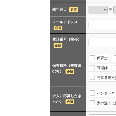
生年月日
年
必須
メールアドレス
必須
電話番号（携帯）
必須
保育士
保有資格（複数選
調理師
択可）
必須
児童発達支
インターネ
求人に応募したき
っかけ
必須
家の近くに