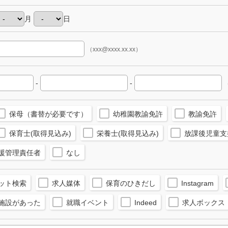
月
日
（xxx@xxxx.xx.xx）
-
-
（
保母（書替が必要です）
幼稚園教諭免許
教諭免許
保育士(取得見込み)
栄養士(取得見込み)
放課後児童支
援管理責任者
なし
ット検索
求人媒体
保育のひきだし
Instagram
施設があった
就職イベント
Indeed
求人ボックス