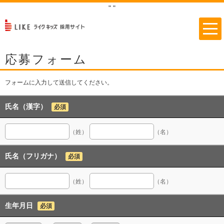
"
"
応募フォーム
フォームに入力して送信してください。
氏名（漢字）
必須
（姓）
（名）
氏名（フリガナ）
必須
（姓）
（名）
生年月日
必須