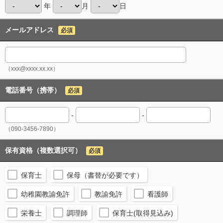
年
月
日
メールアドレス
必須
（xxx@xxxx.xx.xx）
電話番号（携帯）
必須
-
-
（090-3456-7890）
保有資格（複数選択可）
必須
保育士
保母（書替が必要です）
幼稚園教諭免許
教諭免許
看護師
栄養士
調理師
保育士(取得見込み)