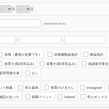
月
日
（xxx@xxxx.xx.xx）
-
-
（
保母（書替が必要です）
幼稚園教諭免許
教諭免許
保育士(取得見込み)
栄養士(取得見込み)
放課後児童支
援管理責任者
なし
ット検索
求人媒体
保育のひきだし
Instagram
施設があった
就職イベント
Indeed
求人ボックス