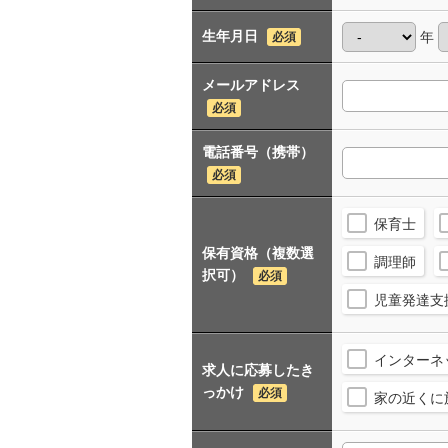
生年月日
年
必須
メールアドレス
必須
電話番号（携帯）
必須
保育士
保有資格（複数選
調理師
択可）
必須
児童発達支
インターネ
求人に応募したき
っかけ
必須
家の近くに