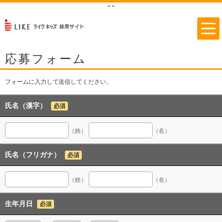
"
"
応募フォーム
フォームに入力して送信してください。
氏名（漢字）
必須
（姓）
（名）
氏名（フリガナ）
必須
（姓）
（名）
生年月日
必須