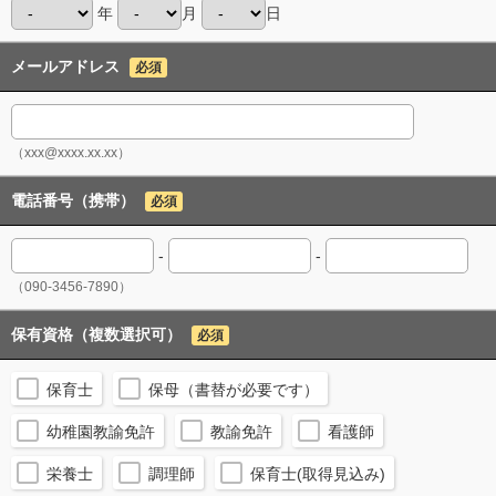
年
月
日
メールアドレス
必須
（xxx@xxxx.xx.xx）
電話番号（携帯）
必須
-
-
（090-3456-7890）
保有資格（複数選択可）
必須
保育士
保母（書替が必要です）
幼稚園教諭免許
教諭免許
看護師
栄養士
調理師
保育士(取得見込み)