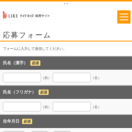
"
"
応募フォーム
フォームに入力して送信してください。
氏名（漢字）
必須
（姓）
（名）
氏名（フリガナ）
必須
（姓）
（名）
生年月日
必須