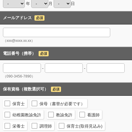
年
月
日
メールアドレス
必須
（xxx@xxxx.xx.xx）
電話番号（携帯）
必須
-
-
（090-3456-7890）
保有資格（複数選択可）
必須
保育士
保母（書替が必要です）
幼稚園教諭免許
教諭免許
看護師
栄養士
調理師
保育士(取得見込み)