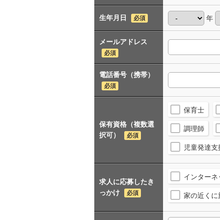
生年月日
年
必須
メールアドレス
必須
電話番号（携帯）
必須
保育士
保有資格（複数選
調理師
択可）
必須
児童発達支
インターネ
求人に応募したき
っかけ
必須
家の近くに