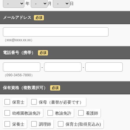
年
月
日
メールアドレス
必須
（xxx@xxxx.xx.xx）
電話番号（携帯）
必須
-
-
（090-3456-7890）
保有資格（複数選択可）
必須
保育士
保母（書替が必要です）
幼稚園教諭免許
教諭免許
看護師
栄養士
調理師
保育士(取得見込み)