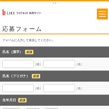
"
"
応募フォーム
フォームに入力して送信してください。
氏名（漢字）
必須
（姓）
（名）
氏名（フリガナ）
必須
（姓）
（名）
生年月日
必須