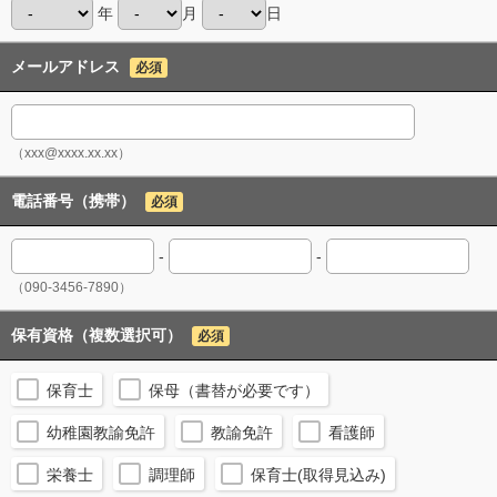
年
月
日
メールアドレス
必須
（xxx@xxxx.xx.xx）
電話番号（携帯）
必須
-
-
（090-3456-7890）
保有資格（複数選択可）
必須
保育士
保母（書替が必要です）
幼稚園教諭免許
教諭免許
看護師
栄養士
調理師
保育士(取得見込み)