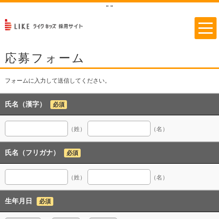
"
"
応募フォーム
フォームに入力して送信してください。
氏名（漢字）
必須
（姓）
（名）
氏名（フリガナ）
必須
（姓）
（名）
生年月日
必須