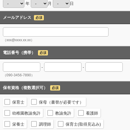
年
月
日
メールアドレス
必須
（xxx@xxxx.xx.xx）
電話番号（携帯）
必須
-
-
（090-3456-7890）
保有資格（複数選択可）
必須
保育士
保母（書替が必要です）
幼稚園教諭免許
教諭免許
看護師
栄養士
調理師
保育士(取得見込み)