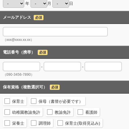
年
月
日
メールアドレス
必須
（xxx@xxxx.xx.xx）
電話番号（携帯）
必須
-
-
（090-3456-7890）
保有資格（複数選択可）
必須
保育士
保母（書替が必要です）
幼稚園教諭免許
教諭免許
看護師
栄養士
調理師
保育士(取得見込み)