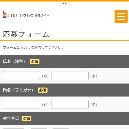
"
"
応募フォーム
フォームに入力して送信してください。
氏名（漢字）
必須
（姓）
（名）
氏名（フリガナ）
必須
（姓）
（名）
生年月日
必須