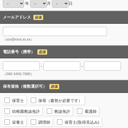
年
月
日
メールアドレス
必須
（xxx@xxxx.xx.xx）
電話番号（携帯）
必須
-
-
（090-3456-7890）
保有資格（複数選択可）
必須
保育士
保母（書替が必要です）
幼稚園教諭免許
教諭免許
看護師
栄養士
調理師
保育士(取得見込み)