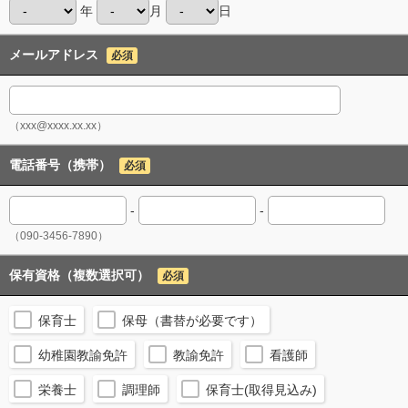
年
月
日
メールアドレス
必須
（xxx@xxxx.xx.xx）
電話番号（携帯）
必須
-
-
（090-3456-7890）
保有資格（複数選択可）
必須
保育士
保母（書替が必要です）
幼稚園教諭免許
教諭免許
看護師
栄養士
調理師
保育士(取得見込み)