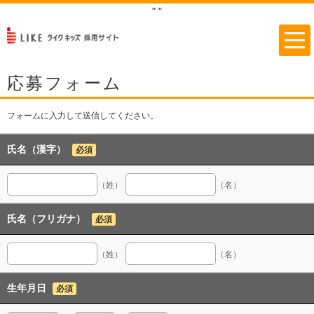
"
"
応募フォーム
フォームに入力して送信してください。
氏名（漢字）
必須
（姓）
（名）
氏名（フリガナ）
必須
（姓）
（名）
生年月日
必須