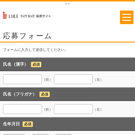
"
"
応募フォーム
フォームに入力して送信してください。
氏名（漢字）
必須
（姓）
（名）
氏名（フリガナ）
必須
（姓）
（名）
生年月日
必須