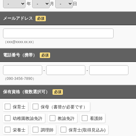
年
月
日
メールアドレス
必須
（xxx@xxxx.xx.xx）
電話番号（携帯）
必須
-
-
（090-3456-7890）
保有資格（複数選択可）
必須
保育士
保母（書替が必要です）
幼稚園教諭免許
教諭免許
看護師
栄養士
調理師
保育士(取得見込み)