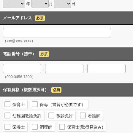
年
月
日
メールアドレス
必須
（xxx@xxxx.xx.xx）
電話番号（携帯）
必須
-
-
（090-3456-7890）
保有資格（複数選択可）
必須
保育士
保母（書替が必要です）
幼稚園教諭免許
教諭免許
看護師
栄養士
調理師
保育士(取得見込み)