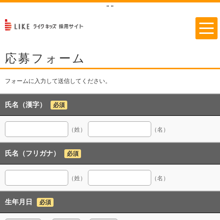
"
"
応募フォーム
フォームに入力して送信してください。
氏名（漢字）
必須
（姓）
（名）
氏名（フリガナ）
必須
（姓）
（名）
生年月日
必須