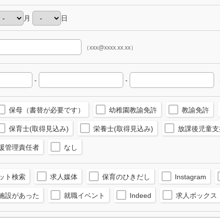
月
日
（xxx@xxxx.xx.xx）
-
-
（
保母（書替が必要です）
幼稚園教諭免許
教諭免許
保育士(取得見込み)
栄養士(取得見込み)
放課後児童支
援管理責任者
なし
ット検索
求人媒体
保育のひきだし
Instagram
施設があった
就職イベント
Indeed
求人ボックス