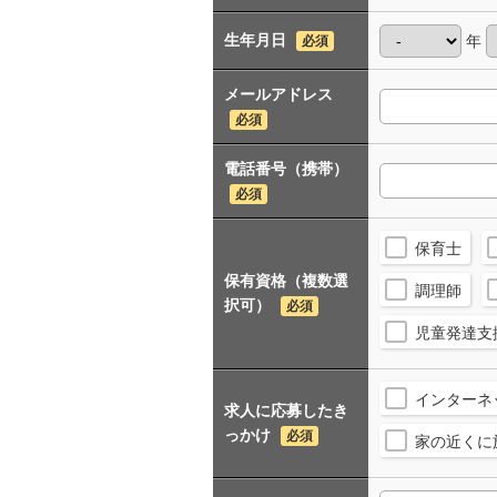
生年月日
年
必須
メールアドレス
必須
電話番号（携帯）
必須
保育士
保有資格（複数選
調理師
択可）
必須
児童発達支
インターネ
求人に応募したき
っかけ
必須
家の近くに