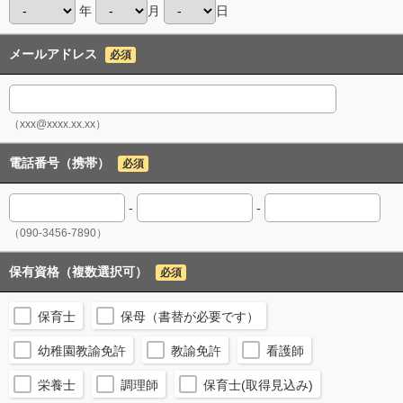
年
月
日
メールアドレス
必須
（xxx@xxxx.xx.xx）
電話番号（携帯）
必須
-
-
（090-3456-7890）
保有資格（複数選択可）
必須
保育士
保母（書替が必要です）
幼稚園教諭免許
教諭免許
看護師
栄養士
調理師
保育士(取得見込み)