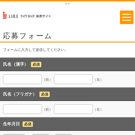
"
"
応募フォーム
フォームに入力して送信してください。
氏名（漢字）
必須
（姓）
（名）
氏名（フリガナ）
必須
（姓）
（名）
生年月日
必須